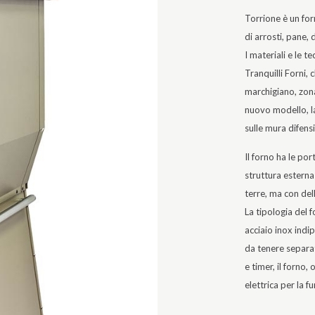
Torrione è un for
di arrosti, pane, 
I materiali e le t
Tranquilli Forni, 
marchigiano, zona 
nuovo modello, la
sulle mura difensi
Il forno ha le por
struttura esterna 
terre, ma con dell
La tipologia del f
acciaio inox indi
da tenere separat
e timer, il forno,
elettrica per la f