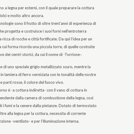
no a legna per esterni, con il quale preparare la cottura
dolci e molto altro ancora.
ecnologie sono il frutto di oltre trent’anni di esperienza di
che progetta e costruisce i suoi forni nell’entroterra
ricca di rocche e città fortificate. Da qui l’idea per un
 cui forma ricorda una piccola torre, di quelle costruite
ve dei centri storici, da cui il nome di -Torrione-.
te di uno speciale grigio metallizzato scuro, mentre la
in lamiera di ferro verniciata con le tonalità delle nostre
e parti rosse, il colore del fuoco vivo.
orno è -a cottura indiretta- con il vano di cottura in
pendente dalla camera di combustione della legna, così
i i fumi e la cenere dalla pietanze. Dotato di termostato
 oltre alla legna per la cottura, necessita di corrente
unzione -ventilato- e per l’illuminazione interna.