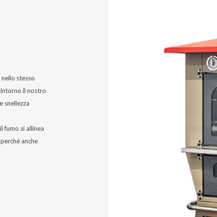
 nello stesso
ntorno il nostro
e snellezza
l fumo si allinea
, perché anche