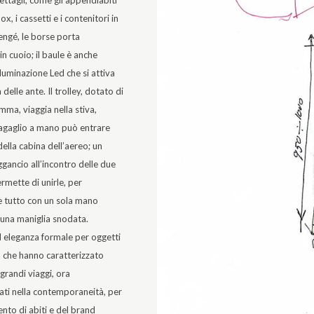
dettagli, come gli appendiabiti
nox, i cassetti e i
contenitori in
engé, le borse porta
n cuoio; il baule è anche
lluminazione Led che si attiva
 delle ante. Il trolley, dotato di
mma, viaggia nella stiva,
bagaglio a mano può entrare
della cabina dell’aereo; un
gancio all’incontro delle due
ermette di unirle, per
e tutto con un sola mano
 una maniglia snodata.
d eleganza formale per oggetti
 che hanno caratterizzato
 grandi viaggi, ora
ati nella contemporaneità, per
mento di abiti e del brand