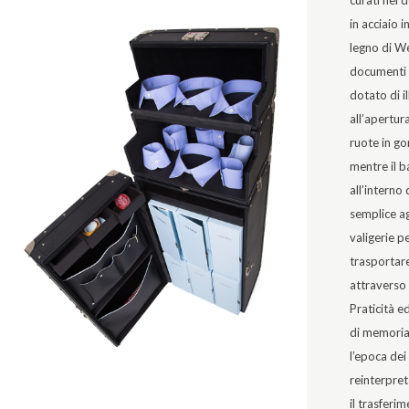
curati nei 
in acciaio i
legno di W
documenti i
dotato di i
all’apertura
ruote in go
mentre il 
all’interno 
semplice ag
valigerie p
trasportar
attraverso
Praticità e
di memoria
l’epoca dei
reinterpret
il trasferi