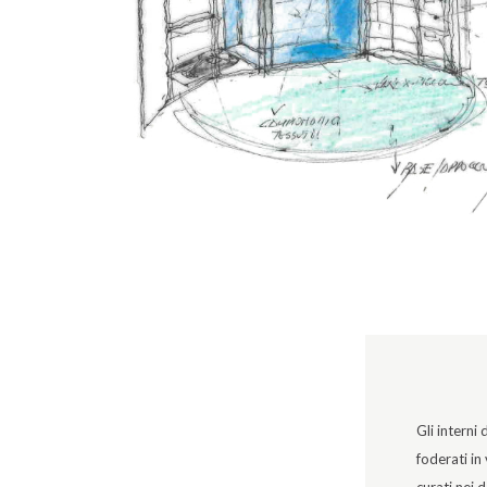
Gli interni 
foderati in