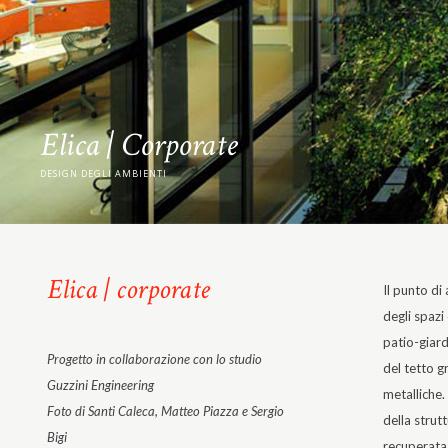
Elica | Corporate
DESIGN DEGLI AMBIENTI
Elica | corporate
Il punto di
degli spazi 
patio-giar
Progetto in collaborazione con lo studio
del tetto g
Guzzini Engineering
metalliche
Foto di Santi Caleca, Matteo Piazza e Sergio
della strut
Bigi
recuperata