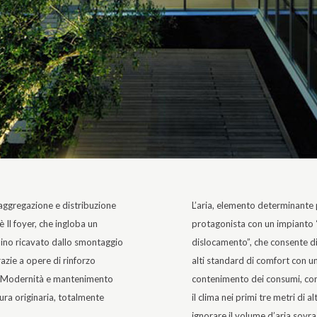
 aggregazione e distribuzione
L’aria, elemento determinante p
è Il foyer, che ingloba un
protagonista con un impianto 
dino ricavato dallo smontaggio
dislocamento”, che consente d
razie a opere di rinforzo
alti standard di comfort con u
. Modernità e mantenimento
contenimento dei consumi, co
tura originaria, totalmente
il clima nei primi tre metri di a
.
ignorare il volume d’aria sovra