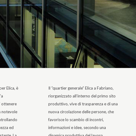
er Elica, è
Il “quartier generale” Elica a Fabriano,
“a
riorganizzato all’interno del primo sito
i ottenere
produttivo, vive di trasparenza e di una
n notevole
nuova circolazione delle persone, che
ntrollando
favorisce lo scambio di incontri,
ltezza ed
informazioni e idee, secondo una
stante. La
dinamica produttiva del lavoro.